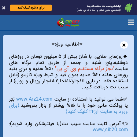
اپلیکیشن سیب بت مختص اندروید
برای دانلود کلیک کنید
(دسترسی بدون فیلتر و امکانات بی نظیر)
×
⭐️اطلاعیه ویژه⭐️
🔥روزهای طلایی: با شارژ بیش از ۵ میلیون تومان در روزهای
دوشنبه،پنج شنبه و جمعه از طریق تمام درگاه های
سایت،
"بجز درگاه مستقیم وی آی پی"
۵۰% هدیه و برای بقیه
روزهای هفته ۲۰% هدیه بدون قید و شرط ویژه کازینو (قابل
استفاده فقط در بازی انفجار۱،انفجار۲،انفجار رویال و پوپ) از
سیب بت دریافت کنید.
✅شما می توانید با استفاده از سایت
www.Arz24.com
تِتِر
یا پرفکت مانی خود را تا ۱۵% بیشتر از بازار بفروشید.
(برای
ورود به سایت ارز۲۴ کلیک کنید)
👈آدرس ثابت سایت سیب بت(با فیلترشکن وارد شوید):
www.sib20.com