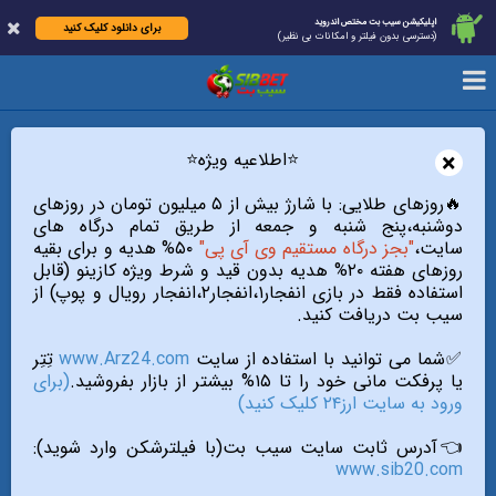
اپلیکیشن سیب بت مختص اندروید
برای دانلود کلیک کنید
(دسترسی بدون فیلتر و امکانات بی نظیر)
×
⭐️اطلاعیه ویژه⭐️
🔥روزهای طلایی: با شارژ بیش از ۵ میلیون تومان در روزهای
دوشنبه،پنج شنبه و جمعه از طریق تمام درگاه های
سایت،
"بجز درگاه مستقیم وی آی پی"
۵۰% هدیه و برای بقیه
روزهای هفته ۲۰% هدیه بدون قید و شرط ویژه کازینو (قابل
استفاده فقط در بازی انفجار۱،انفجار۲،انفجار رویال و پوپ) از
سیب بت دریافت کنید.
✅شما می توانید با استفاده از سایت
www.Arz24.com
تِتِر
یا پرفکت مانی خود را تا ۱۵% بیشتر از بازار بفروشید.
(برای
ورود به سایت ارز۲۴ کلیک کنید)
👈آدرس ثابت سایت سیب بت(با فیلترشکن وارد شوید):
www.sib20.com